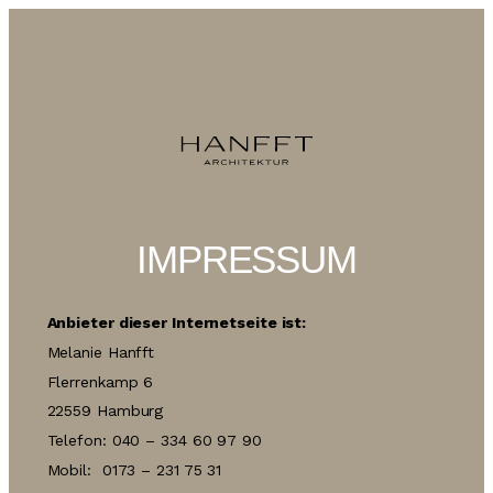
IMPRESSUM
Anbieter dieser Internetseite ist:
Melanie Hanfft
Flerrenkamp 6
22559 Hamburg
Telefon: 040 – 334 60 97 90
Mobil: 0173 – 231 75 31